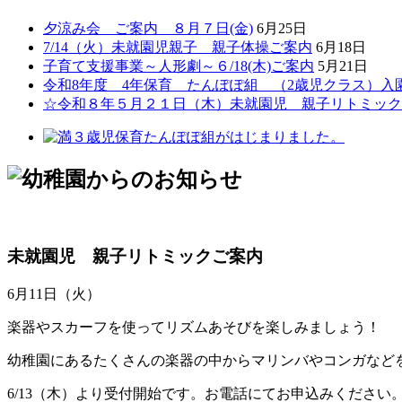
夕涼み会 ご案内 ８月７日(金)
6月25日
7/14（火）未就園児親子 親子体操ご案内
6月18日
子育て支援事業～人形劇～６/18(木)ご案内
5月21日
令和8年度 4年保育 たんぽぽ組 （2歳児クラス）入
☆令和８年５月２１日（木）未就園児 親子リトミック
未就園児 親子リトミックご案内
6月11日（火）
楽器やスカーフを使ってリズムあそびを楽しみましょう！
幼稚園にあるたくさんの楽器の中からマリンバやコンガなど
6/13（木）より受付開始です。お電話にてお申込みください