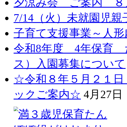
夕涼み会 ご案内 ８月
7/14（火）未就園児
子育て支援事業～人形劇
令和8年度 4年保育
ス）入園募集について
☆令和８年５月２１日
ックご案内☆
4月27日