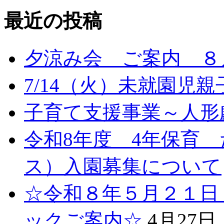
最近の投稿
夕涼み会 ご案内 ８月
7/14（火）未就園児
子育て支援事業～人形劇
令和8年度 4年保育
ス）入園募集について
☆令和８年５月２１日
ックご案内☆
4月27日