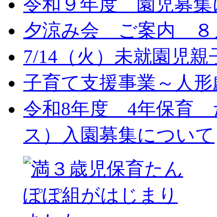
令和９年度 園児募集
夕涼み会 ご案内 ８月
7/14（火）未就園児
子育て支援事業～人形劇
令和8年度 4年保育
ス）入園募集について