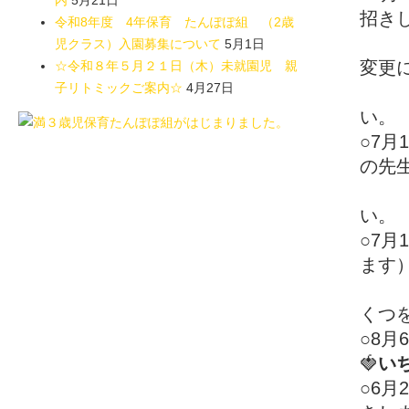
内
5月21日
招き
令和8年度 4年保育 たんぽぽ組 （2歳
☆
児クラス）入園募集について
5月1日
変更
☆令和８年５月２１日（木）未就園児 親
子リトミックご案内☆
4月27日
※水
い。
○7
の先
※水
い。
○7
ます
※濡
くつ
○8
🍓
い
○6