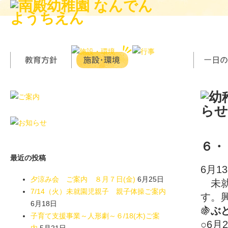
６・
最近の投稿
6月1
夕涼み会 ご案内 ８月７日(金)
6月25日
未就
7/14（火）未就園児親子 親子体操ご案内
す。
6月18日
🍇
ぶ
子育て支援事業～人形劇～６/18(木)ご案
○6