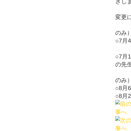
きし
☆
変更
※水
のみ
○7
☆四
○7
の先
※水
のみ
○8
○8