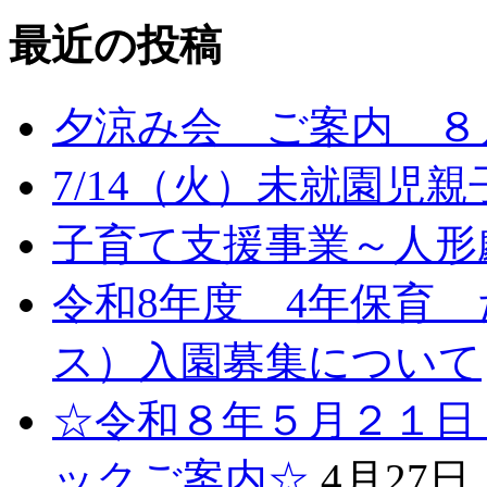
最近の投稿
夕涼み会 ご案内 ８月
7/14（火）未就園児
子育て支援事業～人形劇
令和8年度 4年保育
ス）入園募集について
☆令和８年５月２１日
ックご案内☆
4月27日