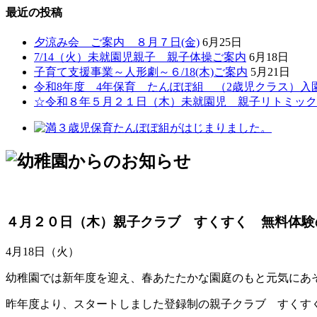
最近の投稿
夕涼み会 ご案内 ８月７日(金)
6月25日
7/14（火）未就園児親子 親子体操ご案内
6月18日
子育て支援事業～人形劇～６/18(木)ご案内
5月21日
令和8年度 4年保育 たんぽぽ組 （2歳児クラス）入
☆令和８年５月２１日（木）未就園児 親子リトミック
４月２０日（木）親子クラブ すくすく 無料体験
4月18日（火）
幼稚園では新年度を迎え、春あたたかな園庭のもと元気にあ
昨年度より、スタートしました登録制の親子クラブ すくす