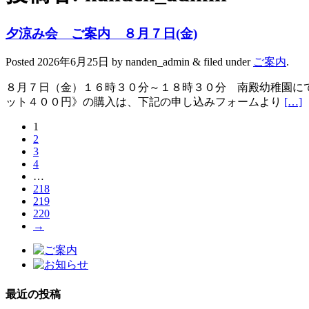
夕涼み会 ご案内 ８月７日(金)
Posted
2026年6月25日
by
nanden_admin
&
filed under
ご案内
.
８月７日（金）１６時３０分～１８時３０分 南殿幼稚園にて
ット４００円》の購入は、下記の申し込みフォームより
[…]
1
2
3
4
…
218
219
220
→
最近の投稿