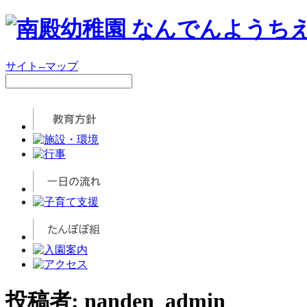
サイト--マップ
投稿者:
nanden_admin